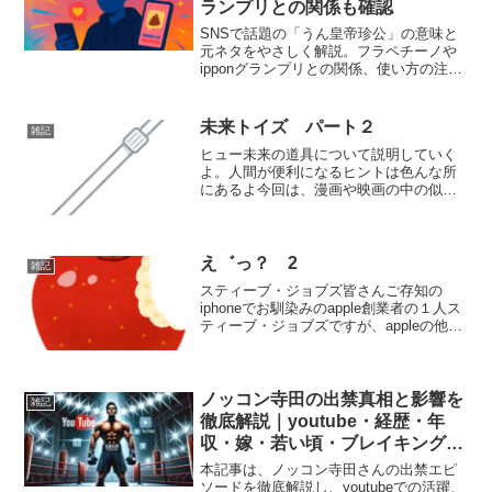
ランプリとの関係も確認
SNSで話題の「うん皇帝珍公」の意味と
元ネタをやさしく解説。フラペチーノや
ipponグランプリとの関係、使い方の注意
点まで網羅し、初見でもすぐ理解できま
す。
未来トイズ パート２
雑記
ヒュー未来の道具について説明していく
よ。人間が便利になるヒントは色んな所
にあるよ今回は、漫画や映画の中の似た
ような道具を元に紹介するね。はじめに
未来では、いろんなものが便利になって
いるね。ただ、スマホに代表されるよう
な、ソフト的に便利になる...
え゛っ？ 2
雑記
スティーブ・ジョブズ皆さんご存知の
iphoneでお馴染みのapple創業者の１人ス
ティーブ・ジョブズですが、appleの他に
も作った企業があるんです。なんと、ト
イ・ストーリーで有名なpixar(ピクサー)
です。ジョージルーカスのCG部門で、...
ノッコン寺田の出禁真相と影響を
雑記
徹底解説｜youtube・経歴・年
収・嫁・若い頃・ブレイキングダ
ウン
本記事は、ノッコン寺田さんの出禁エピ
ソードを徹底解説し、youtubeでの活躍、