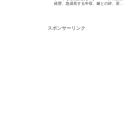
経歴、急成長する年収、嫁との絆、若い
頃の輝き、ブレイキングダウンでの激闘
を詳細に追い、今後の展望を探ります。
スポンサーリンク