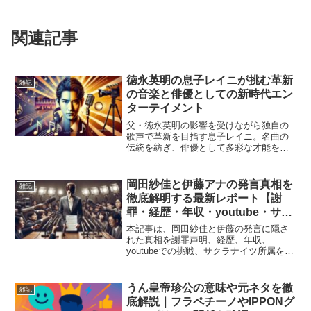
関連記事
徳永英明の息子レイニが挑む革新
雑記
の音楽と俳優としての新時代エン
ターテイメント
父・徳永英明の影響を受けながら独自の
歌声で革新を目指す息子レイニ。名曲の
伝統を紡ぎ、俳優として多彩な才能を発
揮する新時代のエンターテイメント。
岡田紗佳と伊藤アナの発言真相を
雑記
徹底解明する最新レポート【謝
罪・経歴・年収・youtube・サク
ラナイツ】
本記事は、岡田紗佳と伊藤の発言に隠さ
れた真相を謝罪声明、経歴、年収、
youtubeでの挑戦、サクラナイツ所属を交
え徹底解説する最新レポートです。
うん皇帝珍公の意味や元ネタを徹
雑記
底解説｜フラペチーノやIPPONグ